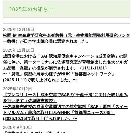
2025年のお知らせ
2025年12月16日
松岡 信 生命農学研究科名誉教授（元・生物機能開発利用研究センタ
ー教授）が日本学士院会員に選定されました。
2025年11月10日
成田空港における「SAF認知度促進キャンペーンin成田空港」の開
催に伴い、第一ターミナルに佐塚研究室が育種創出した名大ソルガ
ム品種「炎龍」の模型が展示されます。（11/11-11/21）
〜「炎龍」模型の展示の様子がNHK「首都圏ネットワーク」
(2025.11.11)で取り上げられました。〜
2025年10月2日
【プレスリリース】成田空港でSAFの”千産千消”に向けた取り組み
を行います（佐塚隆志教授）
〜佐塚隆志教授の成田空港周辺での航空燃料「SAF」原料「スイー
トソルガム」栽培の取り組みがNHK「首都圏ニュース845」
(2025.10.15)で取り上げられました。〜
2025年9月10日