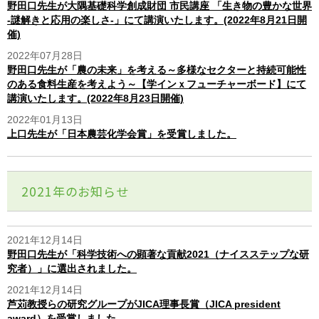
野田口先生が大隅基礎科学創成財団 市民講座 「生き物の豊かな世界
-謎解きと応用の楽しさ-」にて講演いたします。(2022年8月21日開
催)
2022年07月28日
野田口先生が「農の未来」を考える～多様なセクターと持続可能性
のある食料生産を考えよう～【学インｘフューチャーボード】にて
講演いたします。(2022年8月23日開催)
2022年01月13日
上口先生が「日本農芸化学会賞」を受賞しました。
2021年のお知らせ
2021年12月14日
野田口先生が「科学技術への顕著な貢献2021（ナイスステップな研
究者）」に選出されました。
2021年12月14日
芦苅教授らの研究グループがJICA理事長賞（JICA president
award）を受賞しました。