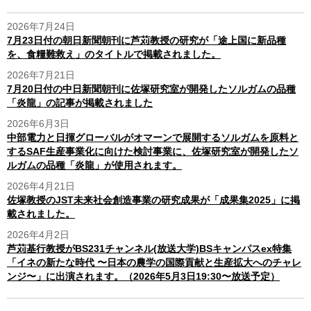
2026年7月24日
7月23日付の朝日新聞朝刊に芦苅教授の研究が「途上国に新品種
を、食糧難救え」のタイトルで掲載されました。
2026年7月21日
7月20日付の中日新聞朝刊に佐塚研究室が開発したソルガムの品種
「炎龍」の記事が掲載されました
2026年6月3日
中部電力と日揮グローバルがオマーンで展開するソルガムを原料と
するSAF生産事業化に向けた検討事業に、佐塚研究室が開発したソ
ルガムの品種「炎龍」が使用されます。
2026年4月21日
佐塚教授のJST未来社会創造事業の研究成果が「成果集2025」に掲
載されました。
2026年4月2日
芦苅基行教授がBS231チャンネル(放送大学)BSキャンパスex特集
「イネの新たな時代 〜日本の農学の国際貢献と生産拡大へのチャレ
ンジ〜」に出演されます。（2026年5月3日19:30〜放送予定）