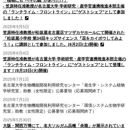
「植物にも“へその緒”があった!?」
- 笠原特任准教授が名古屋大学 学術研究・産学官連携推進本部主催
の「ランチライム・フロントライン」に”ゲストシェフ”として参加
しました！
2025年9月5日
笠原特任准教授が松坂屋名古屋店マツザカヤホールにて開催された
「松坂屋小学校 第34回キッズサイエンス『花をカイボウしてみよ
う！』に講師として参加しました。(8月2日(土)開催)
2025年8月4日
笠原特任准教授が名古屋大学 学術研究・産学官連携推進本部主催の
「ランチライム・フロントライン」に”ゲストシェフ”として登壇し
ます！(8月19日(火)開催)
2025年7月1日
名古屋⼤学⽣物機能開発利⽤研究センター「発⽣学・システム植物
学研究室」助教（⼥性限定）公募要領（応募期間終了）
2025年7月1日
名古屋大学生物機能開発利用研究センター「環境システム生物学研
究室」助教（女性限定）公募要領（応募期間終了）
2025年5月30日
大阪・関西万博にて、名大ソルガム品種「炎龍」が展示されていま