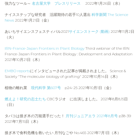
強力なツール～
名古屋大学 プレスリリース
2022年1月26日（水）
ナイスステップな研究者 活躍期待の若手10人選出
科学新聞 The Science
News
2022年1月21日（金）
あいちサイエンスフェスティバル2021
サイエンストーク
(動画)
2021年11月2日
（火）
IRN-France-Japan Frontiers in Plant Biology
Third webinar of the IRN
France-Japan Frontiers in Plant Biology : Development and Adaptation
2021年10月21日（木）
EMBO reports
にインタビューされた記事が掲載されました。 Science &
Society "The molecular biology of grafting" 2021年10月14日（木）
植物の離れ業
現代科学 第607号
p24-25 2021年10月1日（金）
燃えよ！研究の志士たち
CBCラジオ に出演しました。 2021年8月8,15日
（日）
タバコは接ぎ木の万能選手だった！
月刊ジュニアエラ 2021年8月号
p38-39
2021年7月15日（木）
接ぎ木で食料危機を救いたい 月刊なごや No.465 2021年7月1日（木）