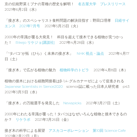
京の伝統野菜ミブナの育種の歴史を解明！
名古屋大学 プレスリリース
2021年6月2日（水）
「接ぎ木」のスペシャリスト食料問題の解決目指す：野田口理孝
日経サイ
エンス 2021年7月号
2021年5月25日（火）
2000年の常識が覆る大発見！ 科目を超えて接木できる植物が見つかっ
た！
Rikejo リケジョ[講談社]
2021年4月28日（水）
「“タバコ”が拓（ひら）く未来の接ぎ木」
NHK 視点・論点
2021年4月17
日（土）
「接ぎ木」で広がる植物の魅力
植物科学のトビラ
2021年4月8日（木）
植物の接木における細胞間接着はβ-1,4-グルカナーゼによって促進される
Japanese Scientists in Sience2020
science誌に載った日本人研究者 p43
2021年3月31日（水）
「接ぎ⽊」の万能選⼿を発⾒した
Newspicks
2021年3月27日（土）
2000年にわたる常識が覆った！タバコはなぜいろんな植物と接木できるの
か？
リケラボ
2021年3月26日（金）
接ぎ木の科学による展望
アスカコーポレーション 第10回 Science Cafe
2021年2月22日（月）