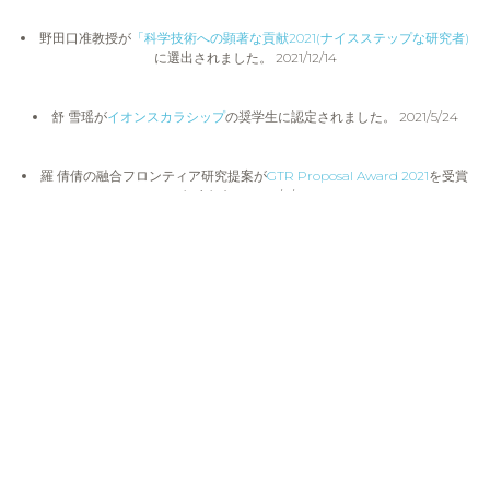
野田口准教授が
「科学技術への顕著な貢献2021(ナイスステップな研究者)
に選出されました。 2021/12/14
舒 雪瑶が
イオンスカラシップ
の奨学生に認定されました。 2021/5/24
羅 倩倩の融合フロンティア研究提案が
GTR Proposal Award 2021
を受賞
しました。 2021/4/20
研究室の日々