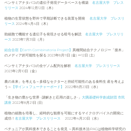
ベンサミアナタバコの遺伝子発現データベースを構築
名古屋大学 プレス
リリース
2024年12月12日（木）
植物の生育状態を野外で早期診断できる装置を開発
名古屋大学 プレスリ
リース
2024年4月4日（木）
助細胞で機能する遺伝子を発現させる暗号を解読
名古屋大学 プレスリリ
ース
2023年7月31日（月）
結合合宿【Earth Combinatoria Project】
異種間結合テクノロジー「接木」
のメディア的可能性を探る 2023年8月11日 (金) ー12日 (土)
ベンサミアナタバコの全ゲノム配列を解析
名古屋大学 プレスリリース
2023年2月10日（金）
農の未来」を考える～多様なセクターと持続可能性のある食料生 産を考えよ
う～
【学インｘフューチャーボード】
2022年8月23日（水）
「生き物の豊かな世界 -謎解きと応用の楽しさ-」
大隅基礎科学創成財団 市民
講座
2022年8月21日 (日)
植物の細胞を培養し、経時的な観察を可能にするマイクロデバイスの開発に
成功！
名古屋大学 プレスリリース
2022年4月20日（水）
ペチュニアが異科接木できることを発見 ～異科接木法iPAGは植物科学研究の