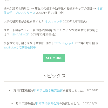
接木が誰でも簡単に! 〜 芽生えの接木を効率化する接木チップの開発 〜
名古
屋大学 プレスリリース
2020年4月24日（金）
大学の研究者が会社を興すとき
名大ウォッチ
2020年2月11日(火)
スマート農業コラム 農作物の体調を“リアルタイム”で診断する新技術と
は？
SMART AGRI
2019年10月25日(金)
接ぎ木で切り開く未来 ｜野田口 理孝｜
TEDxNagoyaU
2019年7月7日(日)
YouTubeにて動画公開中
SEE MORE
トピックス
野田口准教授が
日本学士院学術奨励賞
を受賞しました。 2023/1/12
野田口准教授が
日本学術振興会賞
を受賞しました。 2022/12/15