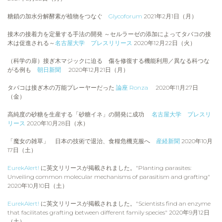
糖鎖の加水分解酵素が植物をつなぐ
Glycoforum
2021年2月1日（月）
接木の接着力を定量する手法の開発 ～セルラーゼの添加によってタバコの接
木は促進される～
名古屋大学 プレスリリース
2020年12月22日（火）
（科学の扉）接ぎ木マジックに迫る 傷を修復する機能利用／異なる科つな
がる例も
朝日新聞
2020年12月21日（月）
タバコは接ぎ木の万能プレーヤーだった
論座 Ronza
2020年11月27日
（金）
高純度の砂糖を生産する「砂糖イネ」の開発に成功
名古屋大学 プレスリ
リース
2020年10月28日（水）
「魔女の雑草」 日本の技術で退治、食糧危機克服へ
産経新聞
2020年10月
17日（土）
EurekAlert!
に英文リリースが掲載されました。"Planting parasites:
Unveiling common molecular mechanisms of parasitism and grafting"
2020年10月10日（土）
EurekAlert!
に英文リリースが掲載されました。"Scientists find an enzyme
that facilitates grafting between different family species" 2020年9月12日
（土）