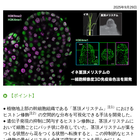
2025年9月29日
【ポイント】
注1）
● 植物地上部の幹細胞組織である「茎頂メリステム」
における
注2）
ヒストン修飾
の空間的な分布を可視化できる手法を開発した。
● 遺伝子発現の抑制に関与するヒストン修飾は、茎頂メリステムに
おいて細胞ごとにパッチ状に存在していた。茎頂メリステムが葉を
つくる状態から花をつくる状態へ転換すると、この抑制的なヒスト
ン修飾の量がメリステム全体で増加することを明らかにした。