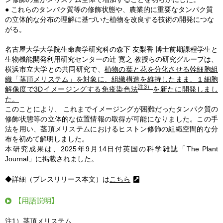
● これらのタンパク質等の修飾状態や、農業的に重要なタンパク質
の立体的な分布の理解に基づいた植物を改良する技術の開発につな
がる。
名古屋大学大学院生命農学研究科の森下 友梨香 博士前期課程学生と
生物機能開発利用研究センターの辻 寛之 教授らの研究グループは、
横浜市立大学との共同研究で、
植物の葉と花を分化させる幹細胞組
織「茎頂メリステム」を対象に、組織構造を維持したまま、１細胞
注3）
解像度で3Dイメージングする免疫染色法
を新たに開発しまし
た。
このことにより、 これまでイメージングが困難だったタンパク質の
修飾状態等の立体的な位置情報の取得が可能になりました。この手
法を用い、茎頂メリステムにおけるヒストン修飾の組織空間的な分
布を初めて解明しました。
本研究成果は、2025年9月14日付英国の科学雑誌「The Plant
Journal」に掲載されました。
◆詳細（プレスリリース本文）は
こちら
【用語説明】
注1）茎頂メリステム