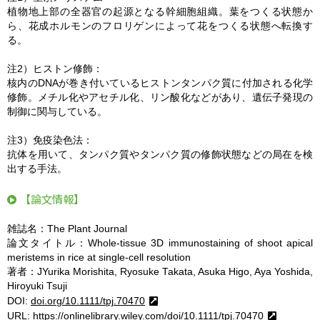
植物地上部の全器官の起源となる幹細胞組織。葉をつくる状態か
ら、花成ホルモンのフロリゲンによって花をつくる状態へ転換す
る。
注2）ヒストン修飾：
核内のDNAが巻き付いているヒストンタンパク質に付加される化学
修飾。メチル化やアセチル化、リン酸化などがあり、遺伝子発現の
制御に関与している。
注3）免疫染色法：
抗体を用いて、タンパク質やタンパク質の修飾状態などの局在を検
出する手法。
【論文情報】
雑誌名：The Plant Journal
論文タイトル：Whole-tissue 3D immunostaining of shoot apical
meristems in rice at single-cell resolution
著者：JYurika Morishita, Ryosuke Takata, Asuka Higo, Aya Yoshida,
Hiroyuki Tsuji
DOI:
doi.org/10.1111/tpj.70470
URL:
https://onlinelibrary.wiley.com/doi/10.1111/tpj.70470