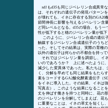
sd1
も
d35
も同じジベレリン合成異常な
は、それぞれの遺伝子の発現パターン
が壊れても、イネに存在する別のGA2
節間伸長に影響を与えるジベレリン含
ど同レベルとなる。d35の場合、もう一
性が低下すると穂のジベレリン量が低下
このように、ジベレリン合成の遺伝子
触媒するジベレリン合成遺伝子のうち
った。そしてその結果は、実際の育種の
以外の遺伝子は何らかの不都合を持って
それではジベレリン量を調節し、イネ
いのであろうか？ 上に述べたように
減少した変異体であった。私たちは、
く、分解を早めても同じ結果をもたら
素をコードするGA2酸化酵素遺伝子（S
をイネに導入した。その結果、イネは
写真左）。このような結果になること
丈を伸ばす働きを持つと同時に、花の
のジベレリンを分解してしまえば、花
に重要なことは、イネの草丈を短くし