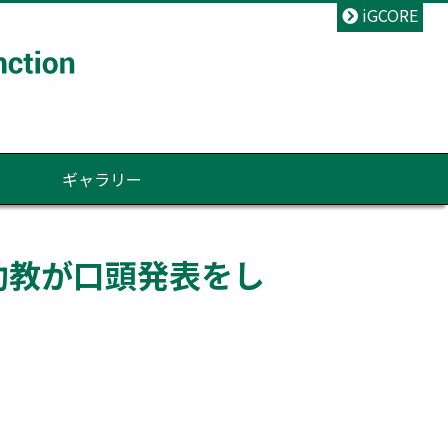
iGCORE
て
ギャラリー
i助教が口頭発表をし