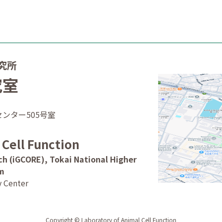
究所
究室
ンター505号室
 Cell Function
rch (iGCORE), Tokai National Higher
em
y Center
N
Copyright © Laboratory of Animal Cell Function