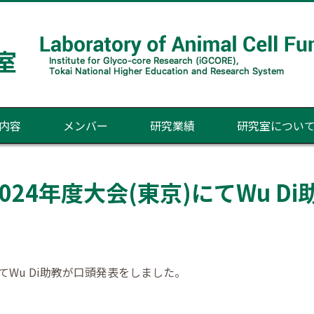
内容
メンバー
研究業績
研究室につい
024年度大会(東京)にてWu D
にてWu Di助教が口頭発表をしました。